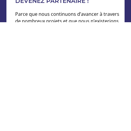
DEVENEZ PARTENAIRE !
Parce que nous continuons d’avancer à travers
de nombreux projets et que nous n’existerions
pas sans votre soutient.
DEVENONS PARTENAIRES