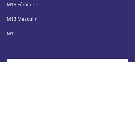
M15 Féminine
M13 Masculin
M11
DEVENEZ PARTENAIRE !
Parce que nous continuons d’avancer à travers
de nombreux projets et que nous n’existerions
pas sans votre soutient.
DEVENONS PARTENAIRES