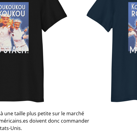
ue
biologique filé à l’anneau, ce t-shirt
ble. Il est de haute qualité, super
le gâteau : écologique.
ilé à l’anneau
 (5,3 oz/yd²)
sur les ourlets des manches et du bas
u assorti (intérieur, arrière du cou)
nt du Bangladesh
à une taille plus petite sur le marché
s américains.es doivent donc commander
tats-Unis.