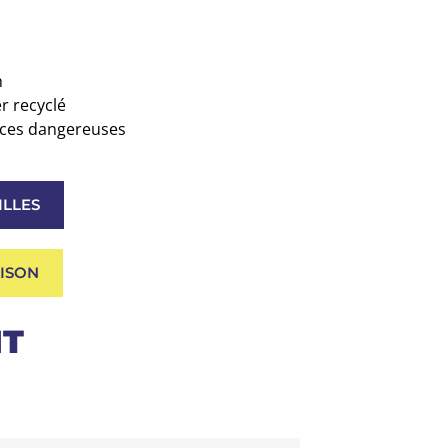
h
r recyclé
nces dangereuses
ILLES
AISON
HT