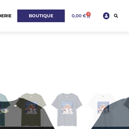
0
ERIE
BOUTIQUE
0,00
€
stache • T-
isexe en coton