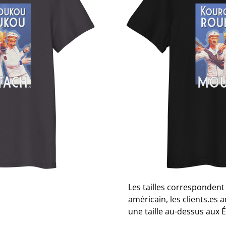
biologiq
Fabriqué à 100 % en coton 
unisexe est un incontourna
confortable et cerise sur 
• 100 % coton biologique f
• Poids du tissu : 180 g/m²
• Jersey simple
• Coupe moyenne
• Manches montées
• Côte 1 × 1 au col
• Surpiqûre double large 
• Bande d’encolure en tiss
• Produit vierge provena
Les tailles correspondent 
américain, les clients.e
une taille au-dessus aux É