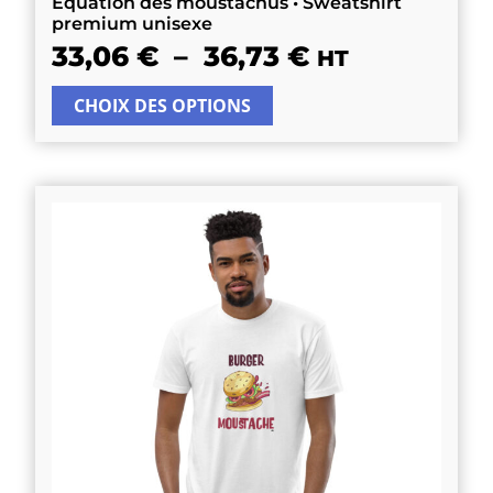
Équation des moustachus • Sweatshirt
premium unisexe
33,06
€
–
36,73
€
HT
CHOIX DES OPTIONS